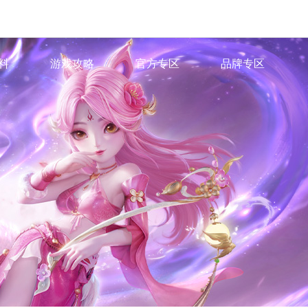
料
游戏攻略
官方专区
品牌专区
色
·
游戏百科
·
官方微信
·
同人社区
脉
·
官方微博
·
IP小说
图鉴
·
官方B站
·
IP有声剧
场景站
·
官方抖音
派站
·
官方论坛
·
藏宝阁
心
·
网易大神