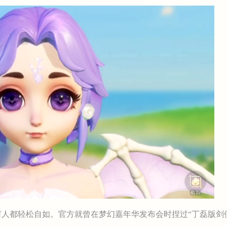
都轻松自如。官方就曾在梦幻嘉年华发布会时捏过“丁磊版剑侠