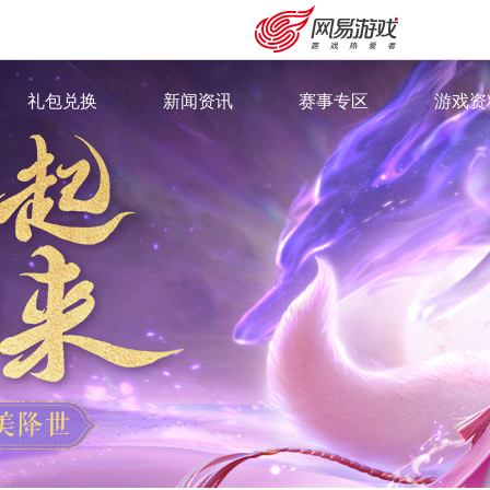
礼包兑换
新闻资讯
赛事专区
游戏资
·
新闻资讯
·
群雄逐鹿
·
游戏特
·
最新专题
·
武神坛
·
奇经八
·
精英邀请赛
·
召唤兽
·
360°
·
角色门
·
外观站
安卓充值
客服中心
·
视频中