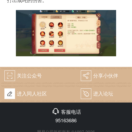
打出成吨的伤害。
关注公众号
分享小伙伴
򰀁
򰀂
进入同人社区
进入论坛
򰀄
򰀃
客服电话
95163686
网易公司版权所有 ©1997-2026