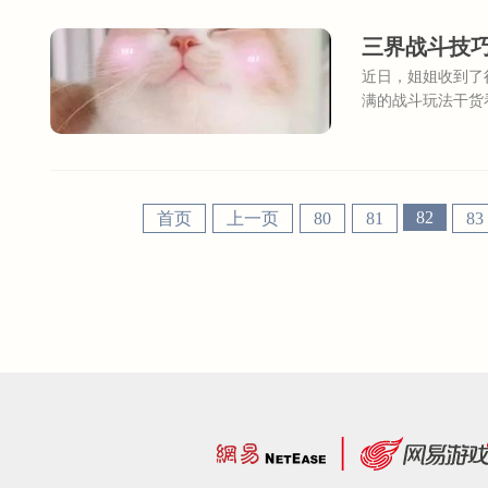
三界战斗技
近日，姐姐收到了
满的战斗玩法干货
阱，智取妖王打不
玩家@龙大虾金木
忘了把妖王引入陷
82
首页
上一页
80
81
83