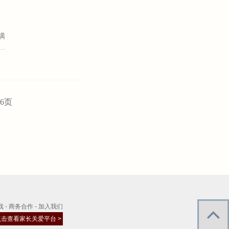
满
陷
测
别
6
页
戏
-
商务合作
-
加入我们
点击查看家长关爱平台 >