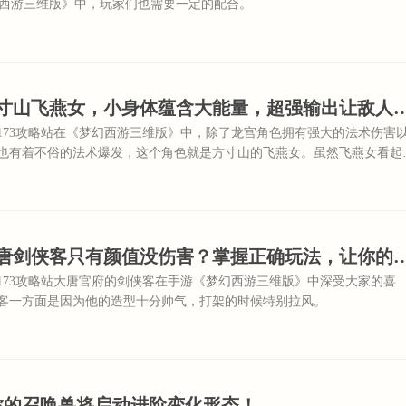
幻西游三维版》中，玩家们也需要一定的配合。
【17173】方寸山飞燕女，小身体蕴含大能量，超
7173攻略站在《梦幻西游三维版》中，除了龙宫角色拥有强大的法术伤害
也有着不俗的法术爆发，这个角色就是方寸山的飞燕女。虽然飞燕女看起
身体内却蕴含着十分强大的能量，在与敌人作战时，飞燕女往往都能先发
手不及。
【17173】大唐剑侠客只有颜值没伤害？掌握正确玩
7173攻略站大唐官府的剑侠客在手游《梦幻西游三维版》中深受大家的喜
客一方面是因为他的造型十分帅气，打架的时候特别拉风。
你的召唤兽将启动进阶变化形态！