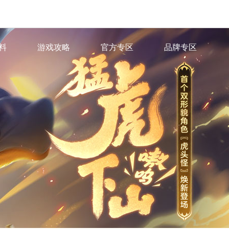
料
游戏攻略
官方专区
品牌专区
色
·
游戏百科
·
官方微信
·
IP小说
脉
·
官方微博
·
IP有声剧
图鉴
·
官方B站
场景站
·
官方抖音
派站
·
藏宝阁
·
网易大神
心
章