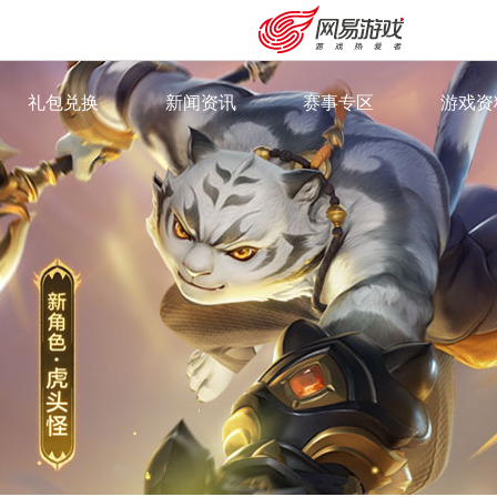
礼包兑换
新闻资讯
赛事专区
游戏资
·
新闻资讯
·
群雄逐鹿
·
游戏特
·
最新专题
·
武神坛
·
奇经八
·
全民PK赛
·
召唤兽
·
精英邀请赛
·
360°
·
角色门
·
外观站
安卓充值
客服中心
·
视频中
·
萌趣徽