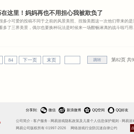
巧在这里！妈妈再也不用担心我被欺负了
很多小可爱的投稿不同于之前的风景美照、捏脸美图这一次他们带来的是
看多了三界美景，偶尔也要换种玩法是时候来一场酣畅淋漓的战斗啦巧用
过法力高强的远古妖王？不要慌，下面这份妖王战实战攻略帮你忙来自本
水火土陷阱属性各不同灵活运用陷阱，击杀妖王可以事半功倍哦~（所以
阱）灵活走位，决胜擂台擂台战5V5被打得擦地板？
第82页 共
9
84
下一页
末页
跳转




分享到:
微信
新浪微博
QQ空间
QQ好友
公司简介
-
客户服务
-
网易游戏隐私政策及儿童个人信息保护规则
-
网易游
网易公司版权所有 ©1997-2026
网络游戏行业防沉迷自律公约