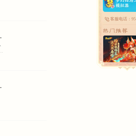
客服电话：951
强输出让敌人胆战心惊！
以
来
制
法，让你的剑侠客横扫千军