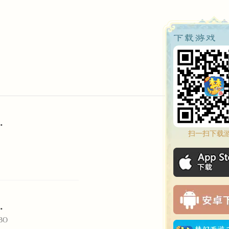
，爆炸输出让敌人无处藏身
扫一扫下载
。
多种控制让敌人彻底崩溃
BO