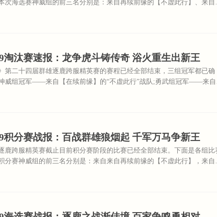
本次海选赛神威组的前三名分别是：来自再续前缘的【不虚此行】、来自
路】、来自天下无双的【文艺复兴】。
9淘汰赛速报：龙争虎斗铸传奇 浴火重生出新王
》第二十四届群雄逐鹿跨服精英赛的赛程已经全部结束，三组冠军都已确
神威组冠军——来自【在续前缘】的“不虚此行”战队;勇武组冠军——来自
无与伦比”战队;精锐组冠军——来自【为梦一博】的“寂寞之殇”战队。
9积分赛战报：百战群雄狼烟起 千军万马争新王
逐鹿跨服精英赛截止目前积分赛阶段的比赛已经全部结束。下面是各组比
积分赛神威组的前三名分别是：来自来自再续前缘的【不虚此行】，来自
功】，来自花好月圆的【仙境】。
9海选赛战报：逐鹿之战渐佳境 百家争鸣勇相对