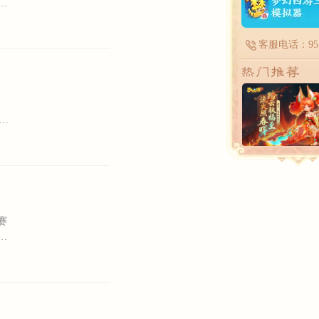
花
客服电话：951
赛
盛