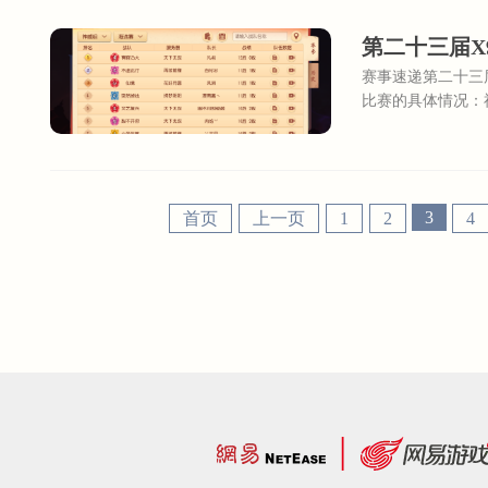
第二十三届X
赛事速递第二十三
比赛的具体情况：
【不虚此行】、来
3
首页
上一页
1
2
4