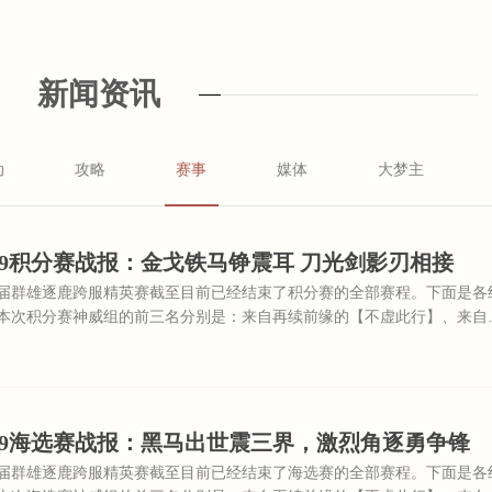
新闻资讯
动
攻略
赛事
媒体
大梦主
9积分赛战报：金戈铁马铮震耳 刀光剑影刃相接
届群雄逐鹿跨服精英赛截至目前已经结束了积分赛的全部赛程。下面是各
本次积分赛神威组的前三名分别是：来自再续前缘的【不虚此行】、来自
路】、来自盛唐风华的【安卓之光】。
X9海选赛战报：黑马出世震三界，激烈角逐勇争锋
届群雄逐鹿跨服精英赛截至目前已经结束了海选赛的全部赛程。下面是各