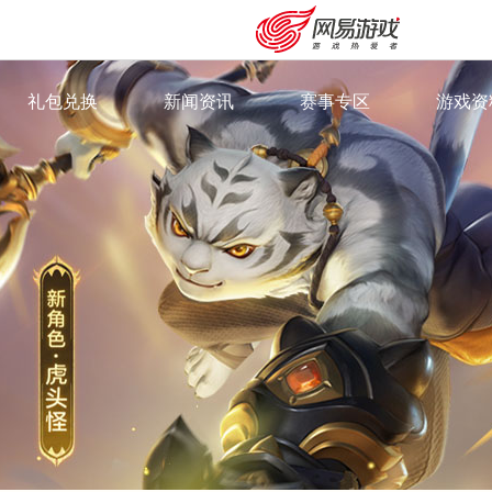
礼包兑换
新闻资讯
赛事专区
游戏资
·
新闻资讯
·
群雄逐鹿
·
游戏特
·
最新专题
·
武神坛
·
奇经八
·
全民PK赛
·
召唤兽
·
精英邀请赛
·
360°
·
角色门
·
外观站
安卓充值
客服中心
·
视频中
·
萌趣徽