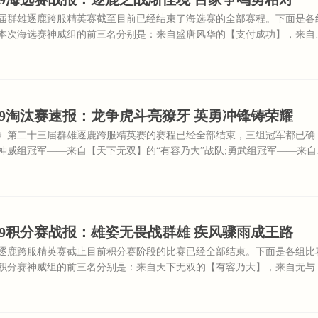
届群雄逐鹿跨服精英赛截至目前已经结束了海选赛的全部赛程。下面是各
本次海选赛神威组的前三名分别是：来自盛唐风华的【支付成功】，来自
行】，来自花好月圆的【仙境】。
9淘汰赛速报：龙争虎斗亮獠牙 英勇冲锋铸荣耀
》第二十三届群雄逐鹿跨服精英赛的赛程已经全部结束，三组冠军都已确
神威组冠军——来自【天下无双】的“有容乃大”战队;勇武组冠军——来自
无与伦比”战队;精锐组冠军——来自【再续前缘】的“做个鸽吧”战队。
9积分赛战报：雄姿无畏战群雄 疾风骤雨成王路
逐鹿跨服精英赛截止目前积分赛阶段的比赛已经全部结束。下面是各组比
积分赛神威组的前三名分别是：来自天下无双的【有容乃大】，来自无与
自再续前缘的【不虚此行】。