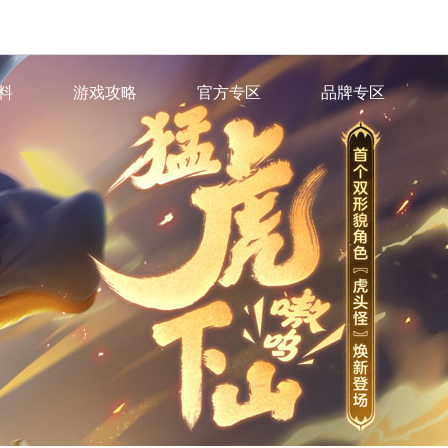
料
游戏攻略
官方专区
品牌专区
色
·
游戏百科
·
官方微信
·
IP小说
脉
·
官方微博
·
IP有声剧
图鉴
·
官方B站
场景站
·
官方抖音
派站
·
藏宝阁
·
网易大神
心
章