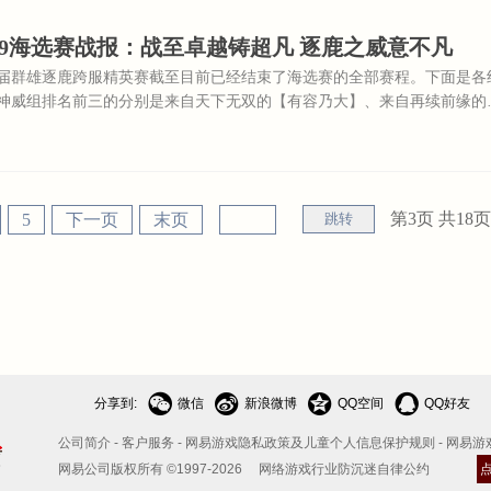
9海选赛战报：战至卓越铸超凡 逐鹿之威意不凡
届群雄逐鹿跨服精英赛截至目前已经结束了海选赛的全部赛程。下面是各
神威组排名前三的分别是来自天下无双的【有容乃大】、来自再续前缘的
自花好月圆的【仙境】。
第3页 共
18
页
5
下一页
末页
跳转




分享到:
微信
新浪微博
QQ空间
QQ好友
公司简介
-
客户服务
-
网易游戏隐私政策及儿童个人信息保护规则
-
网易游
网易公司版权所有 ©1997-2026
网络游戏行业防沉迷自律公约