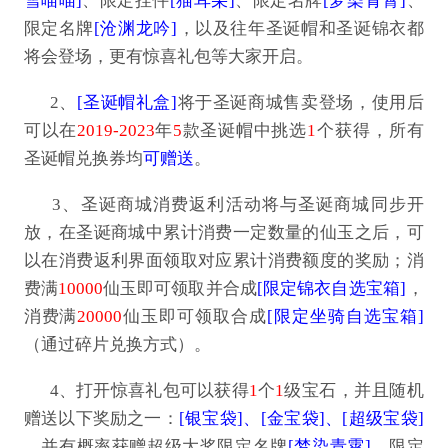
雪喵喵]
、限定挂件
[猫耳朵]
、限定名牌
[梦染青霄]
、
限定名牌
[沧渊龙吟]
，以及往年圣诞帽和圣诞锦衣都
将会登场，更有惊喜礼包等大家开启。
2、
[圣诞帽礼盒]
将于圣诞商城售卖登场，使用后
可以在
2019-2023
年
5
款圣诞帽中挑选
1
个获得，所有
圣诞帽兑换券均
可赠送
。
3、圣诞商城消费返利活动将与圣诞商城同步开
放，在圣诞商城中累计消费一定数量的仙玉之后，可
以在消费返利界面领取对应累计消费额度的奖励；消
费满
10000
仙玉即可领取并合成
[限定锦衣自选宝箱]
，
消费满
20000
仙玉即可领取合成
[限定坐骑自选宝箱]
（通过碎片兑换方式）。
4、打开惊喜礼包可以获得
1
个
1
级宝石，并且随机
赠送以下奖励之一：
[银宝袋]、[金宝袋]、[超级宝袋]
，并有概率获赠超级大奖限定名牌
[梦染青霄]、
限定