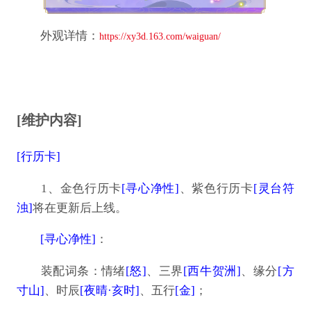
外观详情：
https://xy3d.163.com/waiguan/
[维护内容]
[行历卡]
1、金色行历卡
[寻心净性]
、紫色行历卡
[灵台符
浊]
将在更新后上线。
[寻心净性]
：
装配词条：情绪
[怒]
、三界
[西牛贺洲]
、缘分
[方
寸山]
、时辰
[夜晴·亥时]
、五行
[金]
；