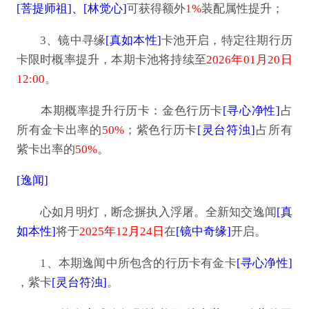
[菩提师祖]、[林觉心]
可获得额外
1%
装配属性提升；
3、镜中寻缘
[真如本性]
卡池开启，特定往期行历
卡限时概率提升，本期卡池将持续至
2026年01月20日
12:00
。
本期概率提升行历卡：金色行历卡
[寻心净性]
占
所有金卡出率的
50%
；紫色行历卡
[灵台符浊]
占所有
紫卡出率的
50%
。
[逸闻]
心如月明灯，断念摒执入浮屠。全新知交逸闻
[真
如本性]
将于
2025年12月24日
在
[镜中奇缘]
开启。
1、本期逸闻中所包含的行历卡有金卡
[寻心净性]
，紫卡
[灵台符浊]
。