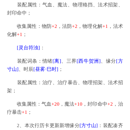
装配属性：气血、魔法、物理格挡、法术招架、
封印命中；
收集属性：物防
+2
，法防
+2
，物理化解
+1
，法术
化解
+1
；
[灵台符浊]
：
装配词条：情绪
[离]
、三界
[西牛贺洲]
、缘分
[方
寸山]
、时辰
[昼雾·巳时]
；
装配属性：治疗、治疗暴击、物理招架、法术招
架；
收集属性：气血
+20
，魔法
+10
，封印命中
+2
，治
疗暴击
+1
；
2、本次行历卡更新新增缘分
[方寸山]
：装配凑齐