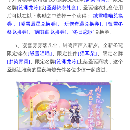
名牌
[沧渊龙吟]
或
[圣诞锦衣礼盒]
，圣诞锦衣礼盒使用
后可以在以下奖励之中选择一个获得：
[绒雪喵喵兑换
券]、[凝雪辰星兑换券]、[玩偶奇遇兑换券]、[银雪冬
祭兑换券]、[圆舞曲兑换券]、[冬日恋歌]
兑换券。
5、凝雪雰雰落凡尘，钟鸣声声入新岁。全新圣诞
限定锦衣
[绒雪喵喵]
、限定挂件
[猫耳朵]
、限定名牌
[梦染青霄]
、限定名牌
[沧渊龙吟]
上架圣诞商城，这个
圣诞让唯美的星夜与烛光伴各位少侠一起度过。