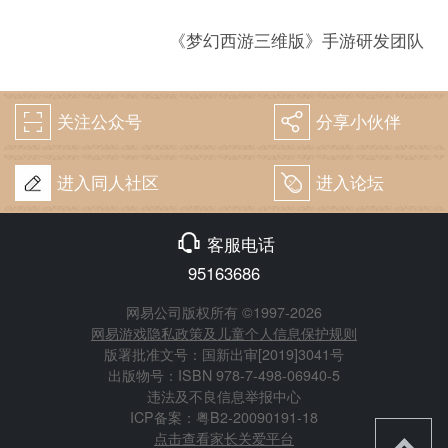
《梦幻西游三维版》手游研发团队
关注公众号
分享小伙伴
򰀁
򰀂
进入同人社区
进入论坛
򰀄
򰀃
客服电话
95163686
网易公司版权所有 ©1997-2026
网易游戏隐私政策及儿童个人信息保护规则
版署批准文号：国新出审[2019]3041号
出版物号：ISBN 978-7-498-06940-5
违法及不良信息举报中心
ICP备案：粤B2-20090191-18
点击查看家长关爱平台