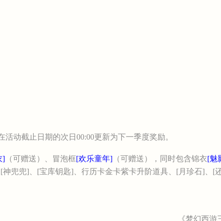
动截止日期的次日00:00更新为下一季度奖励。
]
（可赠送）、冒泡框
[欢乐童年]
（可赠送），同时包含锦衣
[魅
[神兜兜]、[宝库钥匙]、行历卡金卡紫卡升阶道具、[月珍石]、[
《梦幻西游