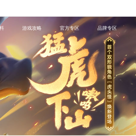
料
游戏攻略
官方专区
品牌专区
色
·
游戏百科
·
官方微信
·
IP小说
脉
·
官方微博
·
IP有声剧
图鉴
·
官方B站
场景站
·
官方抖音
派站
·
藏宝阁
·
网易大神
心
章