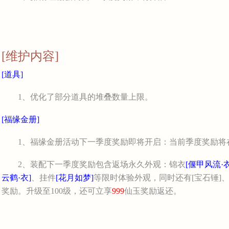
[维护内容]
[道具]
1、优化了部分道具的堆叠数量上限。
[福缘金册]
1、福缘金册活动下一季度奖励即将开启：当前季度奖励将在活
2、装配下一季度奖励包含返场永久外观：锦衣
[偃甲风流·衣
云鹤·衣]
、挂件
[花月如梦]
等限时体验外观，同时还有[宝石锤]、
奖励。升级至100级，还可立享
999
仙玉奖励返还。