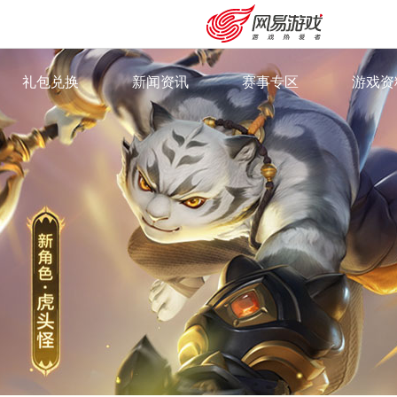
礼包兑换
新闻资讯
赛事专区
游戏资
·
新闻资讯
·
群雄逐鹿
·
游戏特
·
最新专题
·
武神坛
·
奇经八
·
全民PK赛
·
召唤兽
·
精英邀请赛
·
360°
·
角色门
·
外观站
安卓充值
客服中心
·
视频中
·
萌趣徽