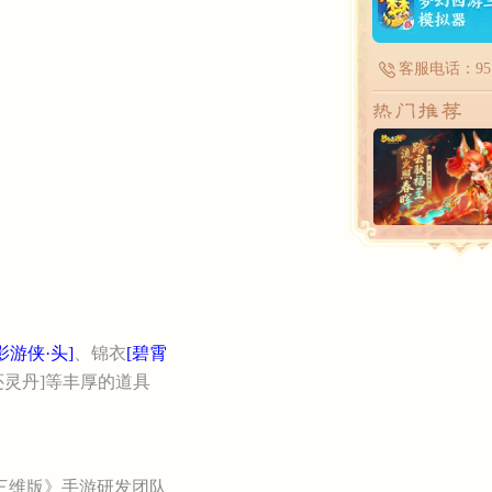
客服电话：951
影游侠·头]
、锦衣
[碧霄
还灵丹]等丰厚的道具
三维版》手游研发团队